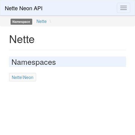
Nette Neon API
Toggl
naviga
Nette
\
Namespace
Nette
Namespaces
Nette\Neon