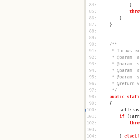
 84: 
 85: 
thro
 86: 
 87: 
 88: 
 89: 
 90: 
 91: 
 92: 
 93: 
 94: 
 95: 
 96: 
 97: 
     */
 98: 
public
stati
 99: 
100: 
        self::
as
101: 
if
 (!
arr
102: 
thro
103: 
104: 
        } 
elseif