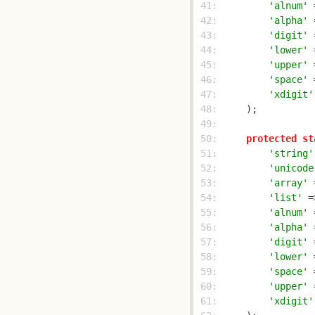
 41: 
'alnum'
 
 42: 
'alpha'
 
 43: 
'digit'
 
 44: 
'lower'
 
 45: 
'upper'
 
 46: 
'space'
 
 47: 
'xdigit'
 48: 
 49: 
 50: 
protected
st
 51: 
'string'
 52: 
'unicode
 53: 
'array'
 
 54: 
'list'
 =
 55: 
'alnum'
 
 56: 
'alpha'
 
 57: 
'digit'
 
 58: 
'lower'
 
 59: 
'space'
 
 60: 
'upper'
 
 61: 
'xdigit'