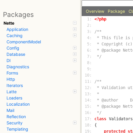
Overview
Package
Cl
Packages
  1: 
<?php
Nette
  2: 
Application
  3: 
Caching
  4: 
ComponentModel
  5: 
Config
  6: 
Database
  7: 
 */
DI
  8: 
Diagnostics
  9: 
Forms
 10: 
Http
 11: 
Iterators
 12: 
Latte
 13: 
Loaders
 14: 
Localization
 15: 
Mail
 16: 
 */
Reflection
 17: 
class
Validators
Security
 18: 
Templating
 19: 
protected
st