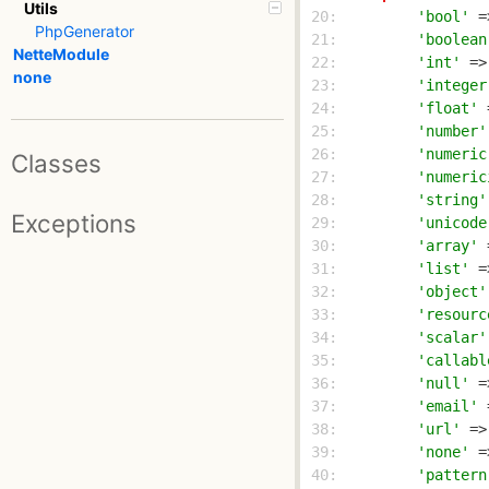
Utils
 20: 
'bool'
 =
PhpGenerator
 21: 
'boolean
NetteModule
 22: 
'int'
 =>
none
 23: 
'integer
 24: 
'float'
 
 25: 
'number'
 26: 
'numeric
Classes
 27: 
'numeric
 28: 
'string'
Exceptions
 29: 
'unicode
 30: 
'array'
 
 31: 
'list'
 =
 32: 
'object'
 33: 
'resourc
 34: 
'scalar'
 35: 
'callabl
 36: 
'null'
 =
 37: 
'email'
 
 38: 
'url'
 =>
 39: 
'none'
 =
 40: 
'pattern