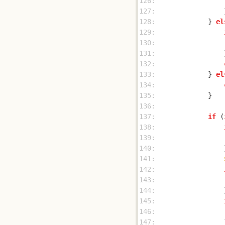
126: 
127: 
128: 
            } 
el
129: 
130: 
131: 
132: 
133: 
            } 
el
134: 
135: 
136: 
137: 
if
 (
138: 
139: 
140: 
141: 
142: 
143: 
144: 
145: 
146: 
147: 