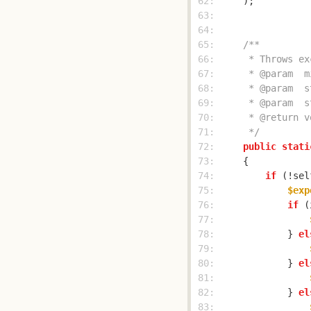
 62: 
 63: 
 64: 
 65: 
 66: 
 67: 
 68: 
 69: 
 70: 
 71: 
     */
 72: 
public
stati
 73: 
 74: 
if
 (!sel
 75: 
$exp
 76: 
if
 (
 77: 
 78: 
            } 
el
 79: 
 80: 
            } 
el
 81: 
 82: 
            } 
el
 83: 