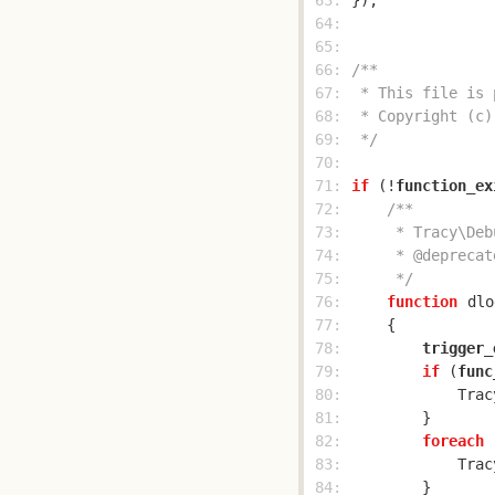
 63: 
 64: 
 65: 
 66: 
 67: 
 68: 
 69: 
 */
 70: 
 71: 
if
 (!
function_ex
 72: 
 73: 
 74: 
 75: 
     */
 76: 
function
dlo
 77: 
 78: 
trigger_
 79: 
if
 (
func
 80: 
            Trac
 81: 
 82: 
foreach
 
 83: 
            Trac
 84: 