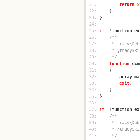
 21: 
return
$
 22: 
 23: 
 24: 
 25: 
if
 (!
function_ex
 26: 
 27: 
 28: 
 29: 
     */
 30: 
function
dum
 31: 
 32: 
array_ma
 33: 
exit
 34: 
 35: 
 36: 
 37: 
if
 (!
function_ex
 38: 
 39: 
 40: 
 41: 
     */