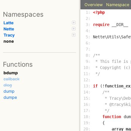
Overview
Namespace
  1: 
<?php
Namespaces
  2: 
Latte
  3: 
require
 __DIR__ 
Nette
  4: 
Tracy
  5: 
none
  6: 
  7: 
  8: 
  9: 
Functions
 10: 
bdump
 11: 
 */
callback
 12: 
dlog
 13: 
if
 (!
function_ex
dump
 14: 
dumpe
 15: 
 16: 
 17: 
     */
 18: 
function
dum
 19: 
 20: 
array_ma