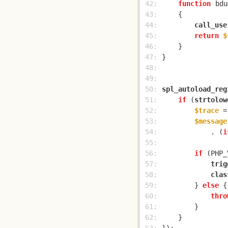
 42: 
function
bdu
 43: 
 44: 
call_use
 45: 
return
$
 46: 
 47: 
 48: 
 49: 
 50: 
spl_autoload_reg
 51: 
if
 (
strtolow
 52: 
$trace
 =
 53: 
$message
 54: 
            . (
i
 55: 
 56: 
if
 (PHP_
 57: 
trig
 58: 
clas
 59: 
        } 
else
 60: 
thro
 61: 
 62: 