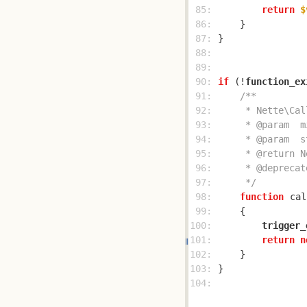
 85: 
return
$
 86: 
 87: 
 88: 
 89: 
 90: 
if
 (!
function_ex
 91: 
 92: 
 93: 
 94: 
 95: 
 96: 
 97: 
     */
 98: 
function
cal
 99: 
100: 
trigger_
101: 
return
n
102: 
103: 
104: 