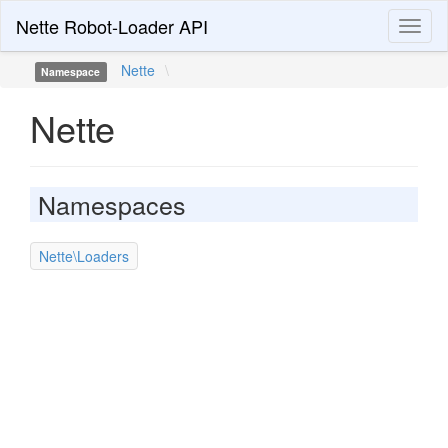
Nette Robot-Loader API
Toggl
naviga
Nette
\
Namespace
Nette
Namespaces
Nette\Loaders