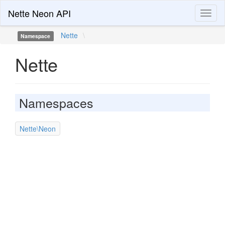
Nette Neon API
Toggl
naviga
Nette
\
Namespace
Nette
Namespaces
Nette\Neon