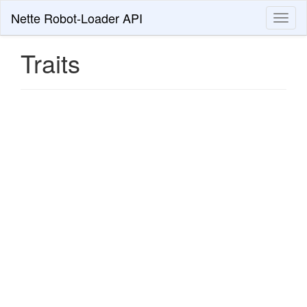
Nette Robot-Loader API
Toggl
naviga
Traits