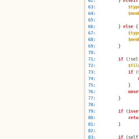
 62: 
        } 
elseif
 63: 
$typ
 64: 
$mem
 65: 
 66: 
        } 
else
 67: 
$typ
 68: 
$mem
 69: 
 70: 
 71: 
if
 (!sel
 72: 
$fil
 73: 
if
 (
 74: 
 75: 
 76: 
unse
 77: 
 78: 
 79: 
if
 (
isse
 80: 
retu
 81: 
 82: 
 83: 
if
 (self