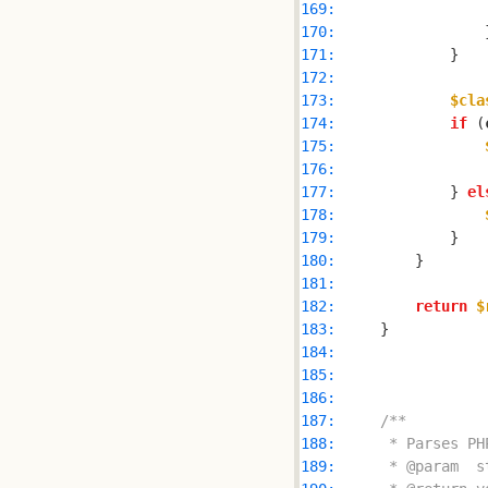
169: 
170: 
171: 
172: 
173: 
$cla
174: 
if
 (
175: 
176: 
177: 
            } 
el
178: 
179: 
180: 
181: 
182: 
return
$
183: 
184: 
185: 
186: 
187: 
188: 
189: 