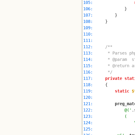
105: 
106: 
107: 
108: 
109: 
110: 
111: 
112: 
113: 
114: 
115: 
116: 
     */
117: 
private
stat
118: 
119: 
static
$
120: 
121: 
preg_mat
122: 
            @('
.
123: 
124: 
                
125: 