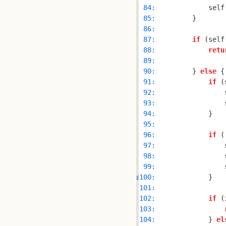
 84: 
            self
 85: 
 86: 
 87: 
if
 (self
 88: 
retu
 89: 
 90: 
        } 
else
 91: 
if
 (
 92: 
                
 93: 
                
 94: 
 95: 
 96: 
if
 (
 97: 
                
 98: 
                
 99: 
                
100: 
101: 
102: 
if
 (
103: 
104: 
            } 
el