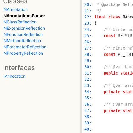
Classes
 20: 
NAnnotation
 21: 
 */
NAnnotationsParser
 22: 
final
class
NClassReflection
 23: 
NExtensionReflection
 24: 
/** @interna
NFunctionReflection
 25: 
const
 RE_STR
NMethodReflection
 26: 
NParameterReflection
 27: 
/** @interna
NPropertyReflection
 28: 
const
 RE_IDE
 29: 
Interfaces
 30: 
/** @var boo
 31: 
public
stati
IAnnotation
 32: 
 33: 
/** @var arr
 34: 
private
stat
 35: 
 36: 
/** @var arr
 37: 
private
stat
 38: 
 39: 
 40: 