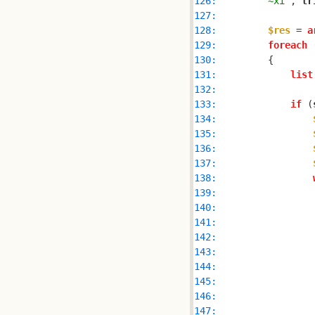
126: 
        ~xi'
, 
tr
127: 
128: 
$res
 = 
a
129: 
foreach
 
130: 
131: 
list
132: 
133: 
if
 (
134: 
135: 
136: 
137: 
138: 
139: 
140: 
141: 
142: 
143: 
144: 
                
145: 
146: 
147: 
                