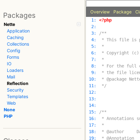
Overview
Package
Cl
Packages
  1: 
<?php
Nette
  2: 
Application
  3: 
Caching
  4: 
Collections
  5: 
Config
  6: 
Forms
  7: 
IO
  8: 
Loaders
  9: 
Mail
 10: 
Reflection
 11: 
 */
Security
 12: 
Templates
 13: 
Web
 14: 
None
 15: 
PHP
 16: 
 17: 
 18: 
 19: 