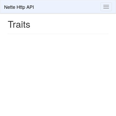
Nette Http API
Toggl
naviga
Traits