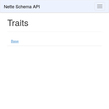
Nette Schema API
Toggl
naviga
Traits
Base