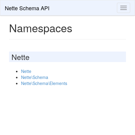
Nette Schema API
Toggl
naviga
Namespaces
Nette
Nette
Nette\Schema
Nette\Schema\Elements