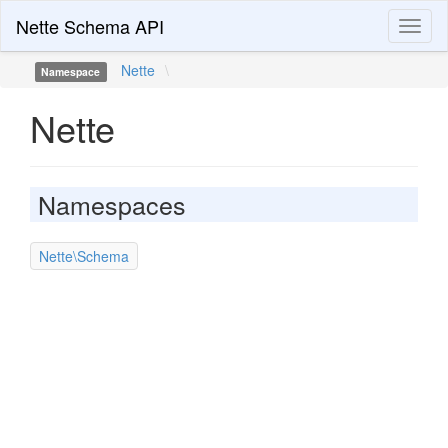
Nette Schema API
Toggl
naviga
Nette
\
Namespace
Nette
Namespaces
Nette\Schema