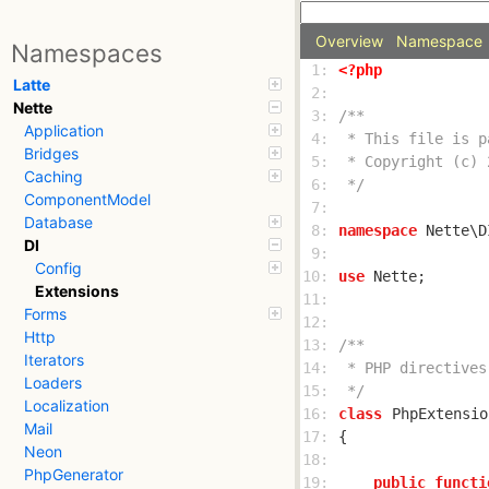
Overview
Namespace
Namespaces
 1: 
<?php
Latte
 2: 
Nette
 3: 
Application
 4: 
Bridges
 5: 
Caching
 6: 
 */
ComponentModel
 7: 
Database
 8: 
namespace
DI
 9: 
Config
10: 
use
Extensions
11: 
Forms
12: 
Http
13: 
Iterators
14: 
Loaders
15: 
 */
Localization
16: 
class
PhpExtensio
Mail
17: 
Neon
18: 
PhpGenerator
19: 
public
functi