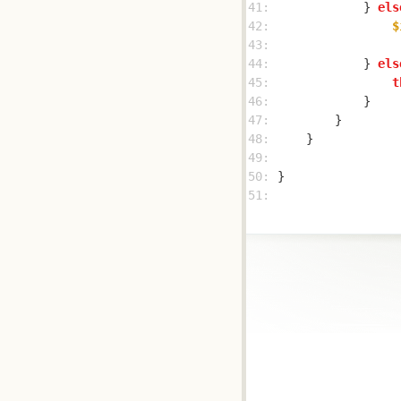
41: 
            } 
els
42: 
$
43: 
44: 
            } 
els
45: 
t
46: 
47: 
48: 
49: 
50: 
51: 