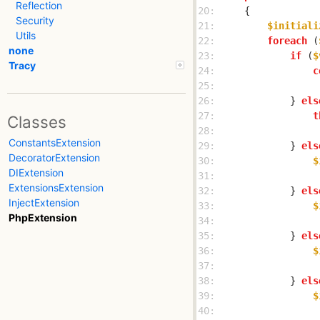
Reflection
20: 
Security
21: 
$initiali
Utils
22: 
foreach
 (
none
23: 
if
 (
$
Tracy
24: 
c
25: 
26: 
            } 
els
27: 
t
Classes
28: 
ConstantsExtension
29: 
            } 
els
DecoratorExtension
30: 
$
DIExtension
31: 
ExtensionsExtension
32: 
            } 
els
InjectExtension
33: 
$
PhpExtension
34: 
35: 
            } 
els
36: 
$
37: 
38: 
            } 
els
39: 
$
40: 